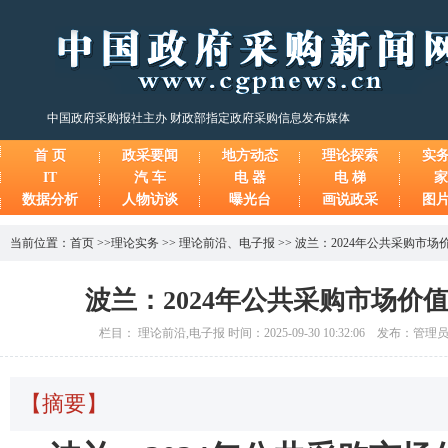
中国政府采购报社主办 财政部指定政府采购信息发布媒体
首 页
政采要闻
地方动态
理论探索
实
IT
汽 车
电 器
电 梯
家
数据分析
人物访谈
曝光台
画说政采
图
当前位置：
首页
>>
理论实务
>>
理论前沿
、
电子报
>>
波兰：2024年公共采购市场价
波兰：2024年公共采购市场价值
栏目： 理论前沿,电子报 时间：2025-09-30 10:32:06 发布：管
【摘要】