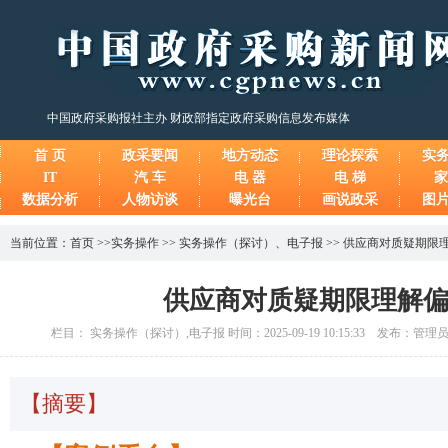
中国政府采购报社主办 财政部指定政府采购信息发布媒体
首 页
政采要闻
地方动态
理论探索
实
IT
汽 车
电 器
电 梯
家
数据分析
人物访谈
曝光台
画说政采
图
当前位置：
首页
>>
实务操作
>>
实务操作（探讨）
、
电子报
>>
供应商对质疑期限
供应商对质疑期限理解
栏目： 实务操作（探讨）,电子报 时间：2025-09-19 10:15:33 发布：管理
【摘要】