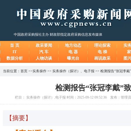
中国政府采购报社主办 财政部指定政府采购信息发布媒体
首 页
政采要闻
地方动态
理论探索
实
IT
汽 车
电 器
电 梯
家
数据分析
人物访谈
曝光台
画说政采
图
当前位置：
首页
>>
实务操作
>>
实务操作（探讨）
、
电子报
>>
检测报告“张冠李戴
检测报告“张冠李戴”
栏目： 实务操作（探讨）,电子报 时间：2025-09-12 09:52:36 发布：管理
【摘要】