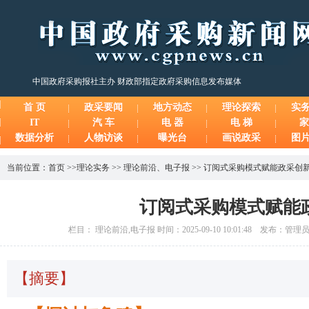
中国政府采购报社主办 财政部指定政府采购信息发布媒体
首 页
政采要闻
地方动态
理论探索
实
IT
汽 车
电 器
电 梯
家
数据分析
人物访谈
曝光台
画说政采
图
当前位置：
首页
>>
理论实务
>>
理论前沿
、
电子报
>>
订阅式采购模式赋能政采创
订阅式采购模式赋能
栏目： 理论前沿,电子报 时间：2025-09-10 10:01:48 发布：管
【摘要】