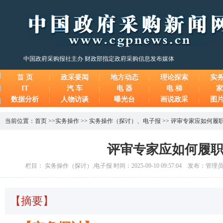
中国政府采购报社主办 财政部指定政府采购信息发布媒体
首 页
政采要闻
地方动态
理论探索
实
IT
汽 车
电 器
电 梯
家
数据分析
人物访谈
曝光台
画说政采
图
当前位置：
首页
>>
实务操作
>>
实务操作（探讨）
、
电子报
>>
评审专家应如何履
评审专家应如何履
栏目： 实务操作（探讨）,电子报 时间：2025-09-10 09:57:04 发布：管理
【摘要】