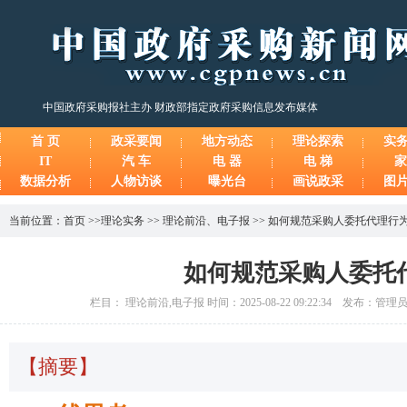
中国政府采购报社主办 财政部指定政府采购信息发布媒体
首 页
政采要闻
地方动态
理论探索
实
IT
汽 车
电 器
电 梯
家
数据分析
人物访谈
曝光台
画说政采
图
当前位置：
首页
>>
理论实务
>>
理论前沿
、
电子报
>>
如何规范采购人委托代理行
如何规范采购人委托
栏目： 理论前沿,电子报 时间：2025-08-22 09:22:34 发布：管
【摘要】