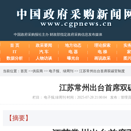
中国政府采购报社主办 财政部指定政府采购信息发布媒体
首 页
政采要闻
地方动态
理论探索
实
IT
汽 车
电 器
电 梯
家
数据分析
人物访谈
曝光台
画说政采
图
当前位置：
首页
>>
供应商
>>
电子报
、
绿周刊
>>
江苏常州出台首席双碳官制度
江苏常州出台首席双
栏目： 电子报,绿周刊 时间：2025-07-28 21:00:04 发布：管
【摘要】