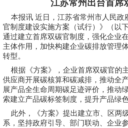
江苏常州出台首席
本报讯 近日，江苏省常州市人民政
官制度建设实施方案（试行）》（以
通过建立首席双碳官制度，强化企业
主体作用，加快构建企业碳排放管理
转型。
根据《方案》，企业首席双碳官的
供应商开展碳核算和碳减排，推动全
展产品全生命周期碳足迹评价，推动
索建立产品碳标签制度，提升产品绿
此外，《方案》提出建立市、区两
系，坚持政府引导、部门联动、企业