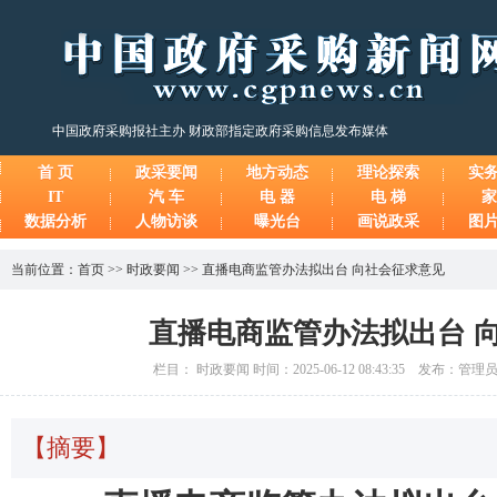
中国政府采购报社主办 财政部指定政府采购信息发布媒体
首 页
政采要闻
地方动态
理论探索
实
IT
汽 车
电 器
电 梯
家
数据分析
人物访谈
曝光台
画说政采
图
当前位置：
首页
>>
时政要闻
>>
直播电商监管办法拟出台 向社会征求意见
直播电商监管办法拟出台 
栏目： 时政要闻 时间：2025-06-12 08:43:35 发布：管
【摘要】