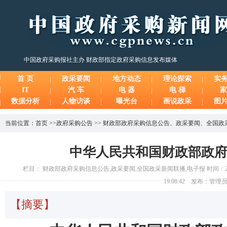
中国政府采购报社主办 财政部指定政府采购信息发布媒体
首 页
政采要闻
地方动态
理论探索
实
IT
汽 车
电 器
电 梯
家
数据分析
人物访谈
曝光台
画说政采
图
当前位置：
首页
>>
政府采购公告
>>
财政部政府采购信息公告
、
政采要闻
、
全国政
中华人民共和国财政部政
栏目： 财政部政府采购信息公告,政采要闻,全国政采新闻联播,电子报 时间：2025
19:08:42 发布：管理
【摘要】