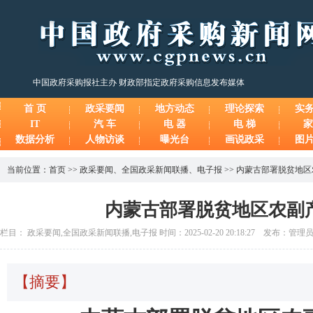
中国政府采购报社主办 财政部指定政府采购信息发布媒体
首 页
政采要闻
地方动态
理论探索
实
IT
汽 车
电 器
电 梯
家
数据分析
人物访谈
曝光台
画说政采
图
当前位置：
首页
>>
政采要闻
、
全国政采新闻联播
、
电子报
>>
内蒙古部署脱贫地区
内蒙古部署脱贫地区农副
栏目： 政采要闻,全国政采新闻联播,电子报 时间：2025-02-20 20:18:27 发布：管理
【摘要】