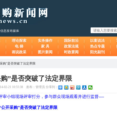
购信息发布媒体
态
理论探索
实务操作
国际前沿
以案说法
电 梯
家 具
政策法规
热点专题
画说政采
图片新闻
时政要闻
阳光副刊
开采购”是否突破了法定界限
采购”是否突破了法定界限
-02-21 10:55:38 发布：管理员 分享到：
审小组现场评审打分，参与群众现场观看并进行监督----
“公开采购”是否突破了法定界限