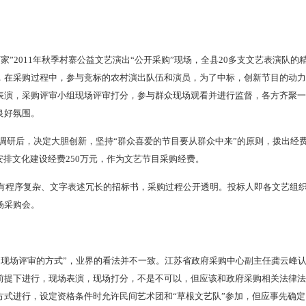
”2011年秋季村寨公益文艺演出“公开采购”现场，全县20多支文艺表演队的
，在采购过程中，参与竞标的农村演出队伍和演员，为了中标，创新节目的动力
表演，采购评审小组现场评审打分，参与群众现场观看并进行监督，各方齐聚一
良好氛围。
真调研后，决定大胆创新，坚持“群众喜爱的节目要从群众中来”的原则，拨出经
安排文化建设经费250万元，作为文艺节目采购经费。
有程序复杂、文字表述冗长的招标书，采购过程公开透明。投标人即各文艺组
场采购会。
、现场评审的方式”，业界的看法并不一致。江苏省政府采购中心副主任龚云峰
前提下进行，现场表演，现场打分，不是不可以，但应该和政府采购相关法律法
方式进行，设定资格条件时允许民间艺术团和“草根文艺队”参加，但应事先确定