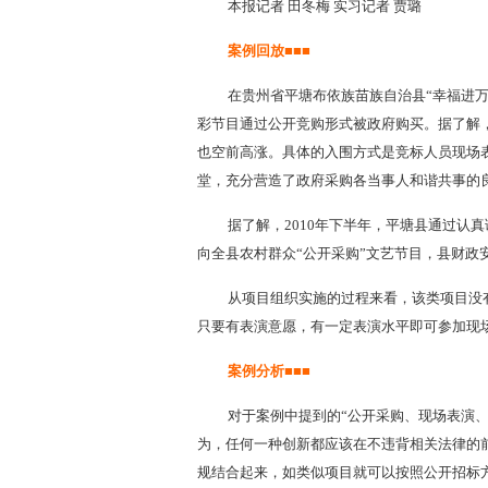
本报记者 田冬梅 实习记者 贾璐
案例回放■■■
在贵州省平塘布依族苗族自治县“幸福进万家
彩节目通过公开竞购形式被政府购买。据了解
也空前高涨。具体的入围方式是竞标人员现场
堂，充分营造了政府采购各当事人和谐共事的
据了解，2010年下半年，平塘县通过认
向全县农村群众“公开采购”文艺节目，县财政
从项目组织实施的过程来看，该类项目没
只要有表演意愿，有一定表演水平即可参加现
案例分析■■■
对于案例中提到的“公开采购、现场表演
为，任何一种创新都应该在不违背相关法律的
规结合起来，如类似项目就可以按照公开招标