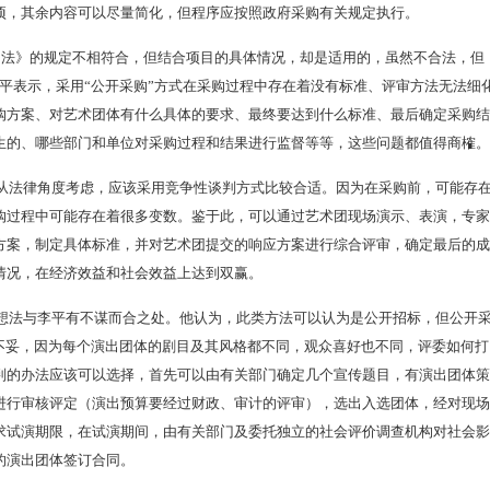
项，其余内容可以尽量简化，但程序应按照政府采购有关规定执行。
购法》的规定不相符合，但结合项目的具体情况，却是适用的，虽然不合法，但
平表示，采用“公开采购”方式在采购过程中存在着没有标准、评审方法无法细
购方案、对艺术团体有什么具体的要求、最终要达到什么标准、最后确定采购结
生的、哪些部门和单位对采购过程和结果进行监督等等，这些问题都值得商榷。
从法律角度考虑，应该采用竞争性谈判方式比较合适。因为在采购前，可能存
购过程中可能存在着很多变数。鉴于此，可以通过艺术团现场演示、表演，专家
方案，制定具体标准，并对艺术团提交的响应方案进行综合评审，确定最后的成
情况，在经济效益和社会效益上达到双赢。
想法与李平有不谋而合之处。他认为，此类方法可以认为是公开招标，但公开
些不妥，因为每个演出团体的剧目及其风格都不同，观众喜好也不同，评委如何打
判的办法应该可以选择，首先可以由有关部门确定几个宣传题目，有演出团体策
进行审核评定（演出预算要经过财政、审计的评审），选出入选团体，经对现场
求试演期限，在试演期间，由有关部门及委托独立的社会评价调查机构对社会影
的演出团体签订合同。