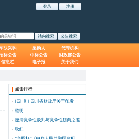
军队采购
采购人
代理机构
招标公告
中标公告
财政部公告
信息栏
电子报
关于我们
点击排行
[四 川]
四川省财政厅关于印发
嵇明
厘清竞争性谈判与竞争性磋商之差
耿红
“奔图杯”《中华人民共和国政府