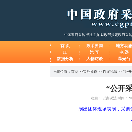
中国政府采购报社主办 财政部指定政府采
首 页
政采要闻
地方动
IT
汽 车
电 器
数据分析
人物访谈
曝光台
当前位置：
首页
>>
实务操作
>>
以案说法
>>
“公
“公开
栏目： 以案说法 时间：2014
演出团体现场表演，采购评