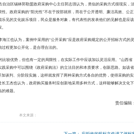
古自治区锡林郭勒盟政府采购中心主任郭志强认为，类似的采购方式很现实，
限性。政府采购的“阳光性”不在于按部就班，而在于公开透明、廉洁高效、公正
闻乐见的文化娱乐项目，民众是服务对象，有代表性的发表他们的见解也是应该
权。
李海江也认为，案例中采用的“公开采购”应是政府采购规定的公开招标方式的
购过程更加公开化，是合理合法的。
对的比较优势，但也有一定的局限性，在实际工作中应该加以灵活应用。”山西省
实践采购中可以围绕《政府采购法》的立法目的和本质要求，创新思路。如该省
公开加谈判、分阶段实施，这样就发挥了两种采购方式各自的优势，使得采购的实
处长王杰也认为，政府购买服务时应创新地采用多种方式，这样能够解决文化下
临的难题。
责任编辑
本文来源：
下一篇：
应拒收的投标文件进了评标