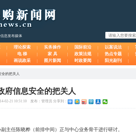
购信息发布媒体
态
理论探索
实务操作
国际前沿
以案说法
电 梯
家 具
政策法规
热点专题
画说政采
图片新闻
时政要闻
阳光副刊
安全的把关人
政府信息安全的把关人
14-02-21 10:51:10 发布：管理员 分享到：
心副主任陈晓桦（前排中间）正与中心业务骨干进行研讨。