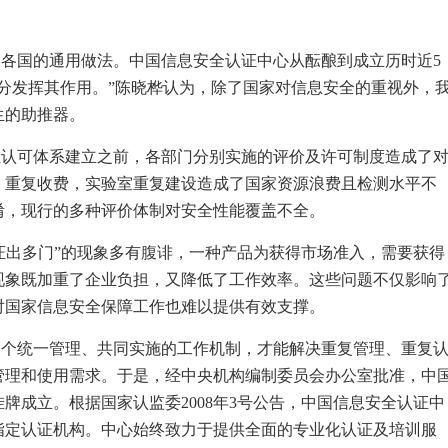
是各国的通用做法。中国信息安全认证中心从酝酿到成立历时近
5
分发挥其作用。”陈晓桦认为，除了国家对信息安全的重视外，
生的助推器。
证认可体系建立之前，各部门分别实施的评价及许可制度造成了
、重复收费，实验室重复建设造成了国家资源浪费且检测水平不
淆，现行的多种评价体制对安全性能覆盖不全。
“证出多门”的现象多有腹诽，一种产品为获得市场准入，需要获得
现象既加重了企业负担，又降低了工作效率。这些问题不仅影响
对国家信息安全保障工作也难以提供有效支撑。
一个统一管理、共同实施的工作机制，才能解决重复管理、重复
管理和使用需求。于是，经中央机构编制委员会办公室批准，中
挂牌成立。根据国家认监委
2008
年
3
号公告，中国信息安全认证中
指定认证机构。中心始终致力于提供全面的专业化认证及培训服