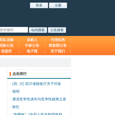
军队采购
采购人
代理机构
招标公告
中标公告
财政部公告
信息栏
电子报
关于我们
点击排行
[四 川]
四川省财政厅关于印发
嵇明
厘清竞争性谈判与竞争性磋商之差
耿红
“奔图杯”《中华人民共和国政府