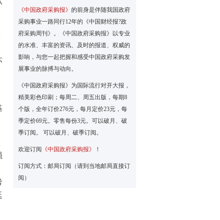
认
《中国政府采购报》
的前身是伴随我国政府
采购事业一路同行12年的《中国财经报?政
府采购周刊》。《中国政府采购报》以专业
安
的水准、丰富的资讯、及时的报道、权威的
影响，与您一起把握和感受中国政府采购发
环
展事业的脉搏与动向。
《中国政府采购报》为国际流行对开大报，
精美彩色印刷；每周二、周五出版，每期8
基
个版，全年订价276元，每月定价23元，每
季定价69元。零售每份3元。可以破月、破
季订阅。 可以破月、破季订阅。
认
欢迎订阅
《中国政府采购报》
！
强
订阅方式：邮局订阅（请到当地邮局直接订
阅）
考
延