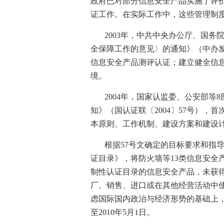
政府已对部分信息安全产品实施了评
证工作。在实际工作中，这些管理制
2003
年，中共中央办公厅、国务
全保障工作的意见〉的通知》（中办
信息安全产品测评认证；建立健全信
境。
2004
年，国家认监委、公安部等
8
知》（国认证联〔
2004
〕
57
号），首
本原则、工作机制、建设方案和建设
根据
57
号文确定的目标要求和指
证目录》，将防火墙等
13
类信息安全
制性认证目录的信息安全产品，未获
厂、销售、进口或在其他经营活动中
虑国际国内政治与经济形势的基础上
至
2010
年
5
月
1
日。