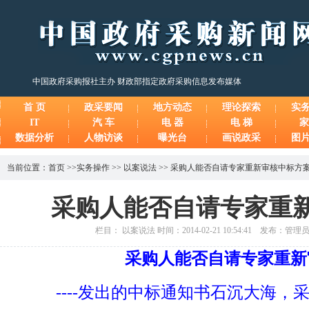
中国政府采购报社主办 财政部指定政府采购信息发布媒体
首 页
政采要闻
地方动态
理论探索
实
IT
汽 车
电 器
电 梯
家
数据分析
人物访谈
曝光台
画说政采
图
当前位置：
首页
>>
实务操作
>>
以案说法
>>
采购人能否自请专家重新审核中标方
采购人能否自请专家重
栏目： 以案说法 时间：2014-02-21 10:54:41 发布：管
采购人能否自请专家重新
----发出的中标通知书石沉大海