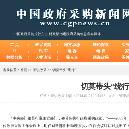
中国政府采购报社主办 财政部指定政府采购信息发布媒体
首 页
政采要闻
地方动态
理论探索
实
IT
汽 车
电 器
电 梯
家
数据分析
人物访谈
曝光台
画说政采
图
当前位置：
首页
>>
画说政采
>>
切莫带头“绕行”
切莫带头“绕行
栏目： 画说政采 时间：2014-02-21 10:54:12 发布：管
“中央部门都是行业主管部门，要带头执行政府采购政策。”——
2005
年
位政府采购工作会议上，时任财政部部长助理张弘力在作会议讲话时提出了