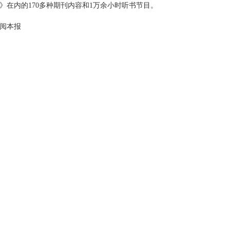
在内的170多种期刊内容和1万余小时听书节目。
阅本报
。