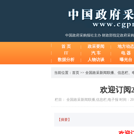
中国政府采购报社主办 财政部指定政府采
首 页
政采要闻
地方动
IT
汽 车
电 器
数据分析
人物访谈
曝光台
当前位置：
首页
>>
全国政采新闻联播
、
信息栏
、
欢迎订阅
栏目： 全国政采新闻联播,信息栏,电子报 时间：2017-
【摘要】
欢迎