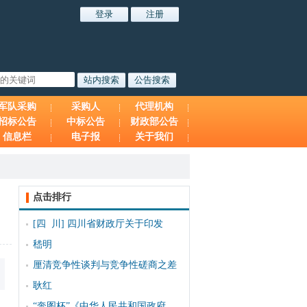
军队采购
采购人
代理机构
招标公告
中标公告
财政部公告
信息栏
电子报
关于我们
点击排行
[四 川]
四川省财政厅关于印发
嵇明
厘清竞争性谈判与竞争性磋商之差
耿红
“奔图杯”《中华人民共和国政府