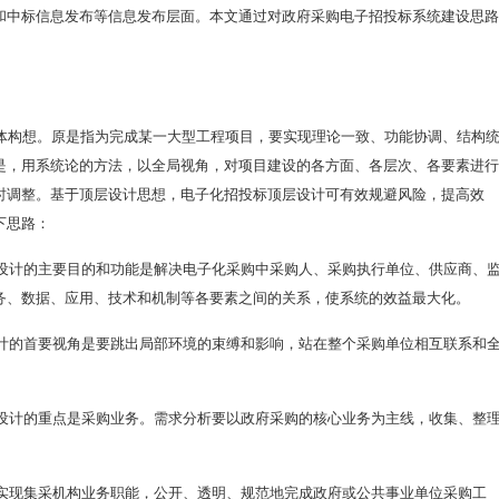
和中标信息发布等信息发布层面。本文通过对政府采购电子招投标系统建设思路
。
总体构想。原是指为完成某一大型工程项目，要实现理论一致、功能协调、结构
是，用系统论的方法，以全局视角，对项目建设的各方面、各层次、各要素进行
时调整。基于顶层设计思想，电子化招投标顶层设计可有效规避风险，提高效
下思路：
设计的主要目的和功能是解决电子化采购中采购人、采购执行单位、供应商、
务、数据、应用、技术和机制等各要素之间的关系，使系统的效益最大化。
计的首要视角是要跳出局部环境的束缚和影响，站在整个采购单位相互联系和
设计的重点是采购业务。需求分析要以政府采购的核心业务为主线，收集、整
。
实现集采机构业务职能，公开、透明、规范地完成政府或公共事业单位采购工