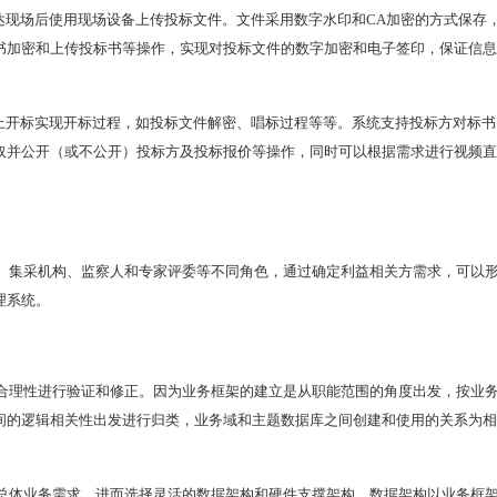
达现场后使用现场设备上传投标文件。文件采用数字水印和CA加密的方式保存
书加密和上传投标书等操作，实现对投标文件的数字加密和电子签印，保证信息
网上开标实现开标过程，如投标文件解密、唱标过程等等。系统支持投标方对标书
取并公开（或不公开）投标方及投标报价等操作，同时可以根据需求进行视频直
、集采机构、监察人和专家评委等不同角色，通过确定利益相关方需求，可以
理系统。
合理性进行验证和修正。因为业务框架的建立是从职能范围的角度出发，按业
间的逻辑相关性出发进行归类，业务域和主题数据库之间创建和使用的关系为相
总体业务需求，进而选择灵活的数据架构和硬件支撑架构。数据架构以业务框