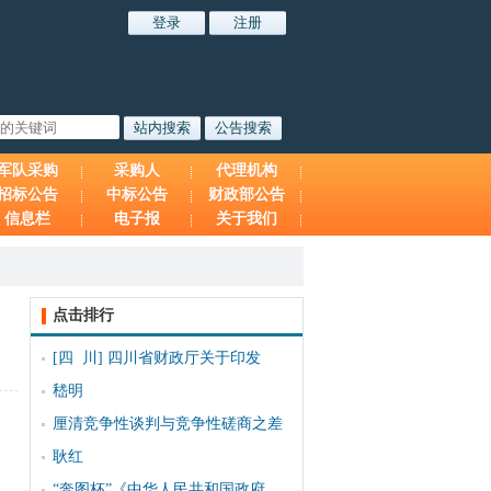
军队采购
采购人
代理机构
招标公告
中标公告
财政部公告
信息栏
电子报
关于我们
点击排行
[四 川]
四川省财政厅关于印发
嵇明
厘清竞争性谈判与竞争性磋商之差
、
耿红
“奔图杯”《中华人民共和国政府