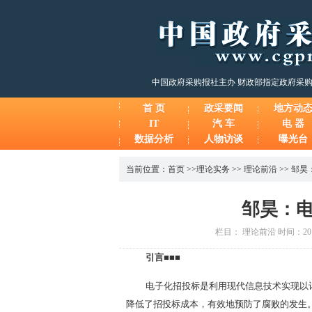
中国政府采购报社主办 财政部指定政府采
首 页
政采要闻
地方动
IT
汽 车
电 器
数据分析
人物访谈
曝光台
当前位置：
首页
>>
理论实务
>>
理论前沿
>>
邹昊
邹昊：
栏目： 理论前沿 时间：2014
引言■■■
电子化招投标是利用现代信息技术实现以
降低了招投标成本，有效地预防了腐败的发生