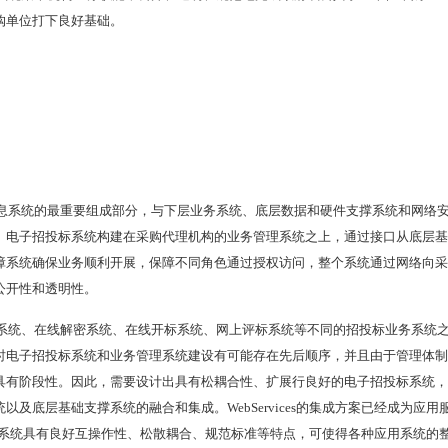
购单位打下良好基础。
息系统的最重要组成部分，与下层业务系统、底层数据和硬件支撑系统和网络
。电子招投标系统构建在采购代理机构的业务管理系统之上，通过接口从底层基
障系统确保业务顺利开展，保障不同角色通过授权访问，整个系统通过网络向采
公开性和透明性。
系统、在线解密系统、在线开标系统、网上评标系统等不同的招投标业务系统
时电子招投标系统和业务管理系统建设有可能存在先后顺序，并且由于管理体制
具有阶段性。因此，需要设计出具有松耦合性、扩展行良好的电子招投标系统，
及底层基础支撑系统的融合和集成。WebServices的集成方案已经成为应用
子招投标系统具有良好互操作性、松散耦合、规范标准等特点，可使得各种应用系统的