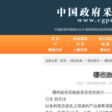
中国政府采购报社主办 财政部指定政府采
首 页
政采要闻
地方动
IT
汽 车
电 器
数据分析
人物访谈
曝光台
当前位置：
首页
>>
理论实务
>>
理论前沿
>>
哪些
哪些
栏目： 理论前沿 时间：2014
哪些政府采购政策宜优先执行—
◎文 孙天法
以各种形态或名义现身的产品都希望能