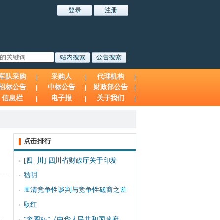
军队采购
采购人
代理机构
招标公告
中标公告
财政部公告
信息栏
电子报
关于我们
点击排行
[四 川]
四川省财政厅关于印发
嵇明
厘清竞争性谈判与竞争性磋商之差
耿红
“奔图杯”《中华人民共和国政府