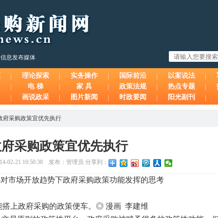
购信息发布媒体
态
理论探索
实务操作
国际前沿
以案说法
电 梯
家 具
政策法规
热点专题
画说政采
图片新闻
时政要闻
阳光副刊
政府采购政策宜优先执行
政府采购政策宜优先执行
-02-21 10:50:38 发布：管理员 分享到：
—对市场开放趋势下政府采购政策功能发挥的思考
搭上政府采购的政策便车。◎ 漫画 李建维