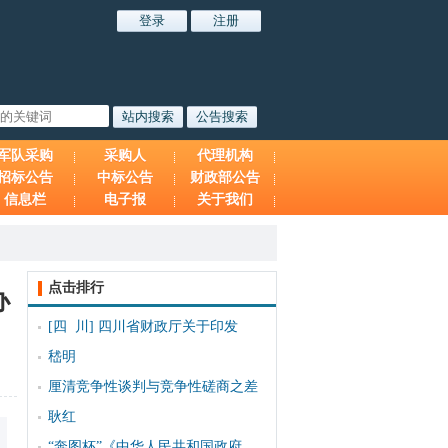
军队采购
采购人
代理机构
招标公告
中标公告
财政部公告
信息栏
电子报
关于我们
点击排行
办
[四 川]
四川省财政厅关于印发
嵇明
厘清竞争性谈判与竞争性磋商之差
耿红
“奔图杯”《中华人民共和国政府