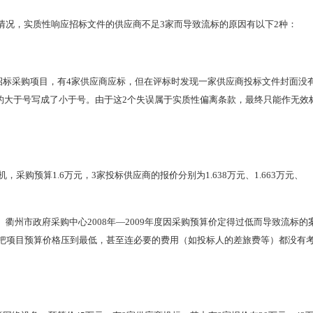
情况，实质性响应招标文件的供应商不足3家而导致流标的原因有以下2种：
开招标采购项目，有4家供应商应标，但在评标时发现一家供应商投标文件封面没
的大于号写成了小于号。由于这2个失误属于实质性偏离条款，最终只能作无效
，采购预算1.6万元，3家投标供应商的报价分别为1.638万元、1.663万元、
衢州市政府采购中心2008年—2009年度因采购预算价定得过低而导致流标的
购人把项目预算价格压到最低，甚至连必要的费用（如投标人的差旅费等）都没有