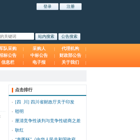
军队采购
采购人
代理机构
招标公告
中标公告
财政部公告
信息栏
电子报
关于我们
点击排行
[四 川]
四川省财政厅关于印发
嵇明
映
厘清竞争性谈判与竞争性磋商之差
耿红
“奔图杯”《中华人民共和国政府