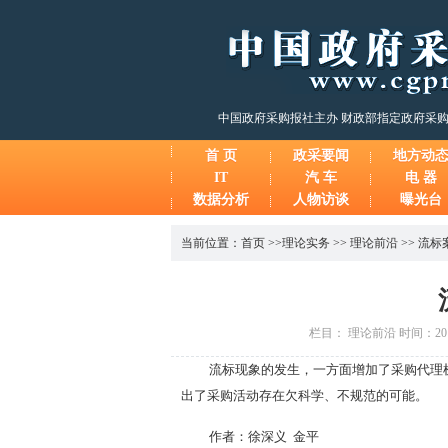
中国政府采购报社主办 财政部指定政府采
首 页
政采要闻
地方动
IT
汽 车
电 器
数据分析
人物访谈
曝光台
当前位置：
首页
>>
理论实务
>>
理论前沿
>>
流标
栏目： 理论前沿 时间：2014
流标现象的发生，一方面增加了采购代理
出了采购活动存在欠科学、不规范的可能。
作者：徐深义 金平