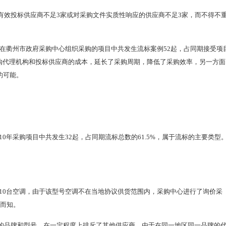
有效投标供应商不足3家或对采购文件实质性响应的供应商不足3家，而不得不
0年，在衢州市政府采购中心组织采购的项目中共发生流标案例52起，占同期接受项
采购代理机构和投标供应商的成本，延长了采购周期，降低了采购效率，另一方面
的可能。
010年采购项目中共发生32起，占同期流标总数的61.5%，属于流标的主要类型
购买10台空调，由于该型号空调不在当地协议供货范围内，采购中心进行了询价采
想而知。
的品牌和型号，在一定程度上排斥了其他供应商。由于在同一地区同一品牌的