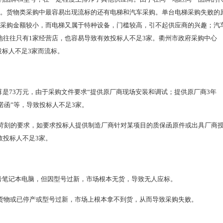
家。货物类采购中最容易出现流标的还有电梯和汽车采购。单台电梯采购失败的
梯采购金额较小，而电梯又属于特种设备，门槛较高，引不起供应商的兴趣；汽
地往往只有1家经营店，也容易导致有效投标人不足3家。衢州市政府采购中心
因投标人不足3家而流标。
算是73万元，由于采购文件要求“提供原厂商现场安装和调试；提供原厂商3年
诺函”等，导致投标人不足3家。
苛刻的要求，如要求投标人提供制造厂商针对某项目的质保函原件或出具厂商
效投标人不足3家。
型号笔记本电脑，但因型号过新，市场根本无货，导致无人应标。
的货物或已停产或型号过新，市场上根本拿不到货，从而导致采购失败。