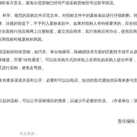
倾听各方意见，避免出现货物已经停产或采购货物型号过新等情况。
、科学、规范的采购文件示范文本。对招标文件中的废标条款进行仔细斟酌。
律、法规的前提下，不予列入废标条款中。如果对投标人有特殊要求的，应在招
时全面推行供应商网上注册制度，建立供应商库，实行资格后审办法，使供应商
应商投标时被废标的风险。
易流标的特殊货物，如汽车、单台电梯等，除确因技术方面的匹配性不得不从
解难题，开通“绿色通道”。可以在采购方式的审批上采用先由采购人提出申请，
式进行采购，避免走弯路。
发布要多渠道并及时公开，必要时可以以电话、短信的形式通知供应商来参与
引起的流标，可以公开采购项目的预算，以减少不必要的失误。（作者单位：
责任编辑
本文来源：