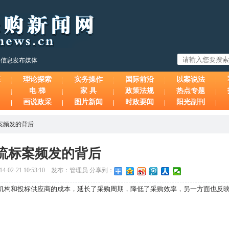
购信息发布媒体
态
理论探索
实务操作
国际前沿
以案说法
电 梯
家 具
政策法规
热点专题
画说政采
图片新闻
时政要闻
阳光副刊
案频发的背后
流标案频发的背后
-02-21 10:53:10 发布：管理员 分享到：
机构和投标供应商的成本，延长了采购周期，降低了采购效率，另一方面也反