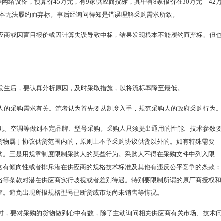
等网络设备，预算价45万元，有9家供应商投标，其中有8家报价在30万元—42
现根本无法履约而弃标。事后经询问得知是错误理解采购需求所致。
应商或因盲目报价或因计算失误导致中标，结果发现根本不能履约而弃标。但
发生后，要认真分析原因，及时采取措施，以将流标率降至最低。
人的采购需求有关。笔者认为首先要从制度入手，规范采购人的政府采购行为
机、空调等做到不定品牌、型号采购。采购人只须提出通用的性能、技术参数
货物属于协议供货范围内的，原则上不予采购协议供货以外的。如有特殊需要
购。三是用规章制度限制采购人的某些行为。采购人不得在采购文件中列入限
含有倾向性或者排斥潜在供应商的规格技术标准及其他有违反公平竞争的条款；
格等条款对潜在供应商实行歧视或者差别待遇。特别要限制所谓的原厂商授权和
查。避免出现所报规格型号已断货或市场尚未销售等情况。
时，要对采购的货物做到心中有数，除了主动询问相关供应商有关市场、技术