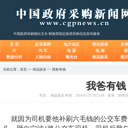
中国政府采购报社主办 财政部指定政府采购信息发布媒体
首 页
政采要闻
地方动态
理论探索
实
IT
汽 车
电 器
电 梯
家
数据分析
人物访谈
曝光台
画说政采
图
当前位置：
首页
>>
画说政采
>>
我爸有钱
我爸有钱
栏目： 画说政采 时间：2014-02-21 10:53:04 发布：管
就因为司机要他补刷六毛钱的公交车费