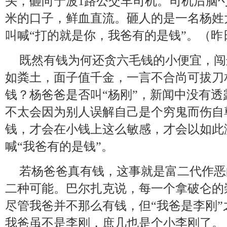
头，砸向宁波1路公交车司机。司机后脑
米的口子，鲜血直流。砸人的是一名杨姓
叫喊“打的就是你，我爸有的是钱”。（昨
既然有钱为何还贪六毛钱的小便宜，闯
如粪土，面子值千金，一言不合尚可拔刀
钱？杨爸爸是否叫“杨刚”，新闻中没有
不太会因为别人误解自己是个穷鬼而伤自
钱，才会在小钱上这么敏感，才会以如此
喊“我爸有的是钱”。
若杨爸爸真有钱，这事就是富二代作恶
二种可能。巴尔扎克说，每一个拿破仑的
尽管我爸并不那么有钱，但“我爸是李刚
我爸虽不是李刚，庶几也是个小李刚了。