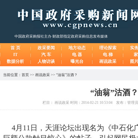
中国政府采购报社主办 财政部指定政府采购信息发布媒体
首 页
政采要闻
地方动态
理论探索
实
IT
汽 车
电 器
电 梯
家
数据分析
人物访谈
曝光台
画说政采
图
当前位置：
首页
>>
画说政采
>>
“油翁”沽酒？
“油翁”沽酒
栏目： 画说政采 时间：2014-02-21 10:53:04 发布：管
4月11日，天涯论坛出现名为《中石