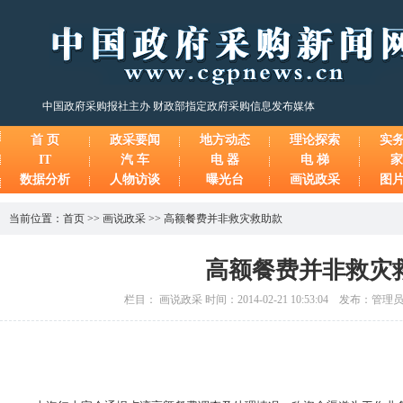
中国政府采购报社主办 财政部指定政府采购信息发布媒体
首 页
政采要闻
地方动态
理论探索
实
IT
汽 车
电 器
电 梯
家
数据分析
人物访谈
曝光台
画说政采
图
当前位置：
首页
>>
画说政采
>>
高额餐费并非救灾救助款
高额餐费并非救灾
栏目： 画说政采 时间：2014-02-21 10:53:04 发布：管