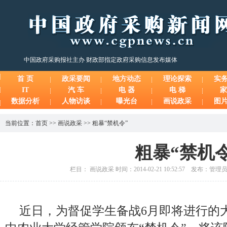
中国政府采购报社主办 财政部指定政府采购信息发布媒体
首 页
政采要闻
地方动态
理论探索
实
IT
汽 车
电 器
电 梯
家
数据分析
人物访谈
曝光台
画说政采
图
当前位置：
首页
>>
画说政采
>>
粗暴“禁机令”
粗暴“禁机令
栏目： 画说政采 时间：2014-02-21 10:52:57 发布：管
近日，为督促学生备战6月即将进行的