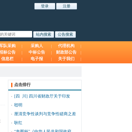
军队采购
采购人
代理机构
招标公告
中标公告
财政部公告
信息栏
电子报
关于我们
点击排行
[四 川]
四川省财政厅关于印发
嵇明
厘清竞争性谈判与竞争性磋商之差
在
耿红
“奔图杯”《中华人民共和国政府