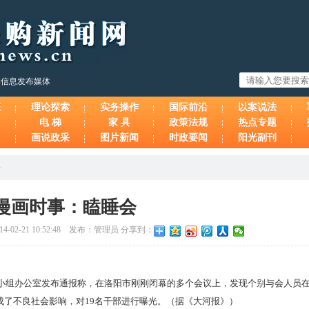
购信息发布媒体
态
理论探索
实务操作
国际前沿
以案说法
电 梯
家 具
政策法规
热点专题
画说政采
图片新闻
时政要闻
阳光副刊
会
漫画时事：瞌睡会
-02-21 10:52:48 发布：管理员 分享到：
小组办公室发布通报称，在洛阳市刚刚闭幕的多个会议上，发现个别与会人员
成了不良社会影响，对19名干部进行曝光。（据《大河报》）