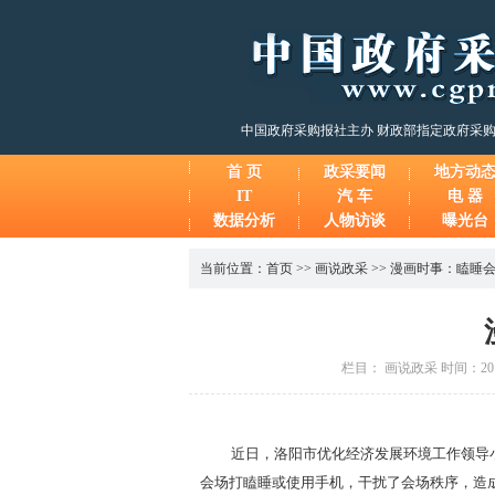
中国政府采购报社主办 财政部指定政府采
首 页
政采要闻
地方动
IT
汽 车
电 器
数据分析
人物访谈
曝光台
当前位置：
首页
>>
画说政采
>>
漫画时事：瞌睡
栏目： 画说政采 时间：2014
近日，洛阳市优化经济发展环境工作领导
会场打瞌睡或使用手机，干扰了会场秩序，造