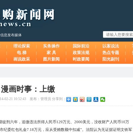
购信息发布媒体
态
理论探索
实务操作
国际前沿
以案说法
电 梯
家 具
政策法规
热点专题
画说政采
图片新闻
时政要闻
阳光副刊
漫画时事：上缴
-02-21 10:52:43 发布：管理员 分享到：
徒刑六年，追缴违法所得人民币129万元、2000美元，没收财产人民币10万
市纪委红包礼金7.18万元，应从受贿数额中扣减”。法院认为无证据证明文铁军