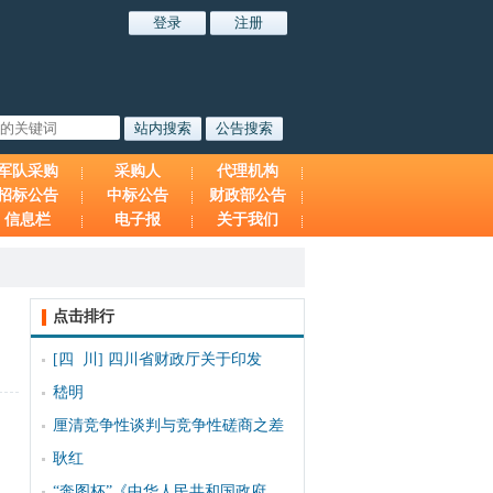
军队采购
采购人
代理机构
招标公告
中标公告
财政部公告
信息栏
电子报
关于我们
点击排行
[四 川]
四川省财政厅关于印发
嵇明
厘清竞争性谈判与竞争性磋商之差
耿红
“奔图杯”《中华人民共和国政府