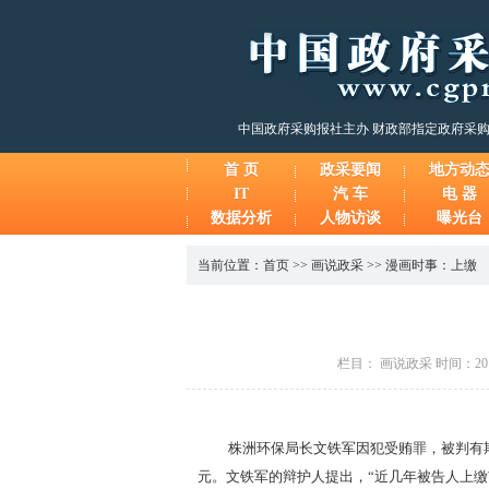
中国政府采购报社主办 财政部指定政府采
首 页
政采要闻
地方动
IT
汽 车
电 器
数据分析
人物访谈
曝光台
当前位置：
首页
>>
画说政采
>>
漫画时事：上缴
栏目： 画说政采 时间：2014
株洲环保局长文铁军因犯受贿罪，被判有期
元。文铁军的辩护人提出，“近几年被告人上缴