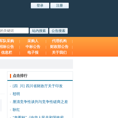
军队采购
采购人
代理机构
招标公告
中标公告
财政部公告
信息栏
电子报
关于我们
点击排行
[四 川]
四川省财政厅关于印发
嵇明
厘清竞争性谈判与竞争性磋商之差
耿红
“奔图杯”《中华人民共和国政府