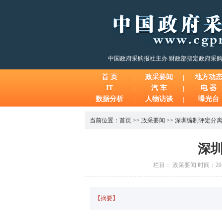
中国政府采购报社主办 财政部指定政府采
首 页
政采要闻
地方动
IT
汽 车
电 器
数据分析
人物访谈
曝光台
当前位置：
首页
>>
政采要闻
>>
深圳编制评定分离
深圳
栏目： 政采要闻 时间：2014
【摘要】