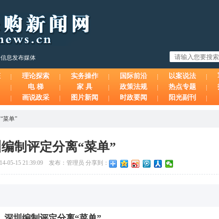
购信息发布媒体
态
理论探索
实务操作
国际前沿
以案说法
电 梯
家 具
政策法规
热点专题
画说政采
图片新闻
时政要闻
阳光副刊
“菜单”
编制评定分离“菜单”
-05-15 21:39:09 发布：管理员 分享到：
深圳编制评定分离“菜单”