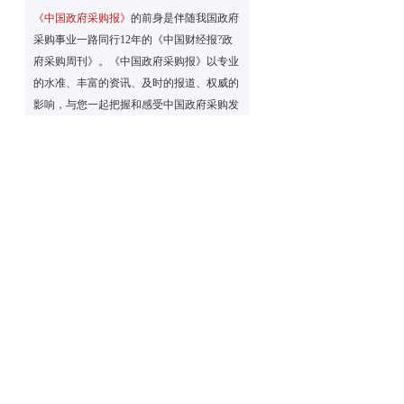
《中国政府采购报》
的前身是伴随我国政府
采购事业一路同行12年的《中国财经报?政
府采购周刊》。《中国政府采购报》以专业
的水准、丰富的资讯、及时的报道、权威的
影响，与您一起把握和感受中国政府采购发
展事业的脉搏与动向。
自
《中国政府采购报》为国际流行对开大报，
精美彩色印刷；每周二、周五出版，每期8
个版，全年订价276元，每月定价23元，每
季定价69元。零售每份3元。可以破月、破
季订阅。 可以破月、破季订阅。
欢迎订阅
《中国政府采购报》
！
订阅方式：邮局订阅（请到当地邮局直接订
7
阅）