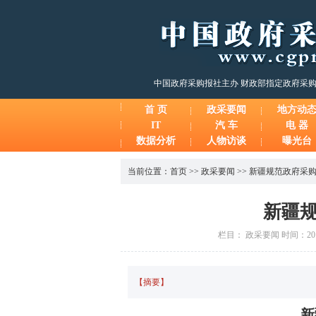
中国政府采购报社主办 财政部指定政府采
首 页
政采要闻
地方动
IT
汽 车
电 器
数据分析
人物访谈
曝光台
当前位置：
首页
>>
政采要闻
>>
新疆规范政府采
新疆
栏目： 政采要闻 时间：2014
【摘要】
新