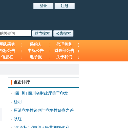
军队采购
采购人
代理机构
招标公告
中标公告
财政部公告
信息栏
电子报
关于我们
点击排行
[四 川]
四川省财政厅关于印发
嵇明
厘清竞争性谈判与竞争性磋商之差
耿红
“奔图杯”《中华人民共和国政府