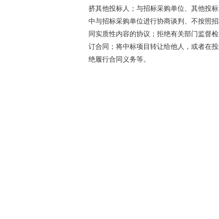
挤其他投标人；与招标采购单位、其他投标
中与招标采购单位进行协商谈判、不按照招
同实质性内容的协议；拒绝有关部门监督检
订合同；将中标项目转让给他人，或者在投
绝履行合同义务等。
此外，对评审专家，《实施基准》也明
己为评标委员会成员身份后至评标结束前的
进行；在评标过程中有明显不合理或者不正
其他利害关系人的财物或者其他不正当利益
其他情况等。
据了解，新疆财政厅曾于2011年完
次出台《实施基准》，旨在进一步规范和控
政处罚，提高财政行政执法水平，保护公民
月1日起施行，新疆各地、州、市财政部门
化，并报新疆财政厅法制税政处备案。