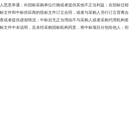
人恶意串通；向招标采购单位行贿或者提供其他不正当利益；在招标过程
标文件和中标供应商的投标文件订立合同，或者与采购人另行订立背离合
查或者提供虚假情况；中标后无正当理由不与采购人或者采购代理机构签
标文件中未说明，且未经采购招标机构同意，将中标项目分包给他人；拒
确了7项违法行为的处罚基准，包括明知应当回避而未主动回避；在知道
时段内私下接触投标供应商；在评标过程中擅离职守，影响评标程序正常
当倾向性；未按招标文件规定的评标方法和标准进行评标；收受投标人、
；泄露有关投标文件的评审和比较、中标候选人的推荐以及与评标有关的
成了对《政府采购法》中涉及财政执法的行政处罚条款的细化和规范工作。此
制财政行政处罚自由裁量权行为，促进财政部门依法、公平和公正实施行
、法人或者其他组织的合法权益。按照相关要求，《实施基准》自2014年
可参照执行，也可结合当地财政工作实际情况，对《实施基准》进一步细