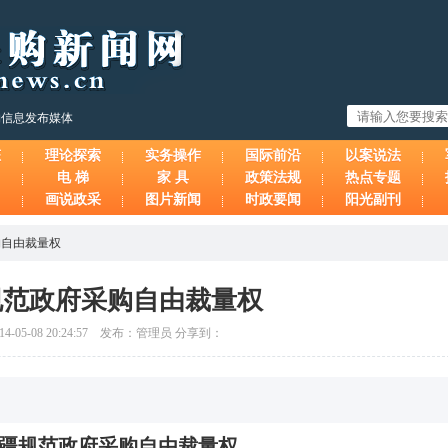
购信息发布媒体
态
理论探索
实务操作
国际前沿
以案说法
电 梯
家 具
政策法规
热点专题
画说政采
图片新闻
时政要闻
阳光副刊
购自由裁量权
规范政府采购自由裁量权
-05-08 20:24:57 发布：管理员 分享到：
疆规范政府采购自由裁量权