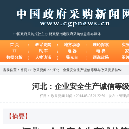
中国政府采购报社主办 财政部指定政府采购信息发布媒体
首 页
政采要闻
地方动态
理论探索
实
IT
汽 车
电 器
电 梯
家
数据分析
人物访谈
曝光台
画说政采
图
当前位置：
首页
>>
政采要闻
>>
河北：企业安全生产诚信等级与政采资质挂钩
河北：企业安全生产诚信等
栏目： 政采要闻 时间：2014-05-05 21:22:59 发布：管
【摘要】