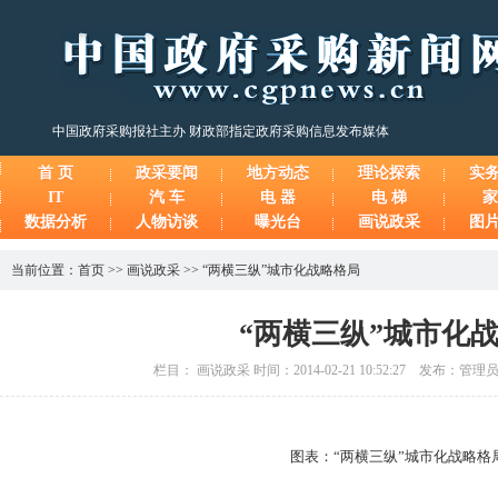
中国政府采购报社主办 财政部指定政府采购信息发布媒体
首 页
政采要闻
地方动态
理论探索
实
IT
汽 车
电 器
电 梯
家
数据分析
人物访谈
曝光台
画说政采
图
当前位置：
首页
>>
画说政采
>>
“两横三纵”城市化战略格局
“两横三纵”城市化
栏目： 画说政采 时间：2014-02-21 10:52:27 发布：管
图表：“两横三纵”城市化战略格