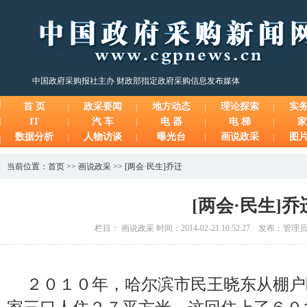
中国政府采购报社主办 财政部指定政府采购信息发布媒体
首 页
政采要闻
地方动态
理论探索
实
IT
汽 车
电 器
电 梯
家
数据分析
人物访谈
曝光台
画说政采
图
当前位置：
首页
>>
画说政采
>>
[两会·民生]乔迁
[两会·民生]乔
栏目： 画说政采 时间：2014-02-21 10:52:27 发布：管
２０１０年，哈尔滨市民王晓东从棚户