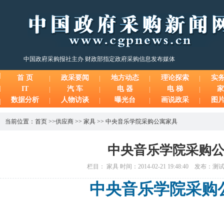
中国政府采购报社主办 财政部指定政府采购信息发布媒体
首 页
政采要闻
地方动态
理论探索
实
IT
汽 车
电 器
电 梯
家
数据分析
人物访谈
曝光台
画说政采
图
当前位置：
首页
>>
供应商
>>
家具
>>
中央音乐学院采购公寓家具
中央音乐学院采购
栏目： 家具 时间：2014-02-21 19:48:40 发布：
中央音乐学院采购