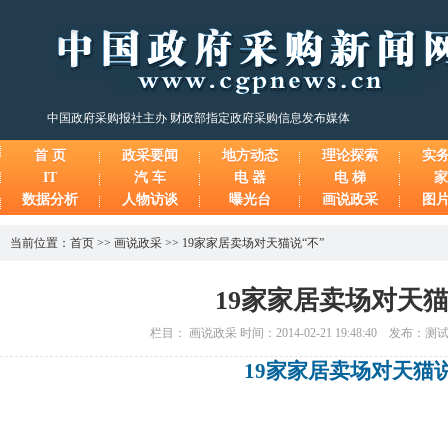
中国政府采购报社主办 财政部指定政府采购信息发布媒体
首 页
政采要闻
地方动态
理论探索
实
IT
汽 车
电 器
电 梯
家
数据分析
人物访谈
曝光台
画说政采
图
当前位置：
首页
>>
画说政采
>>
19家家居卖场对天猫说“不”
19家家居卖场对天猫
栏目： 画说政采 时间：2014-02-21 19:48:40 发布：
19家家居卖场对天猫说