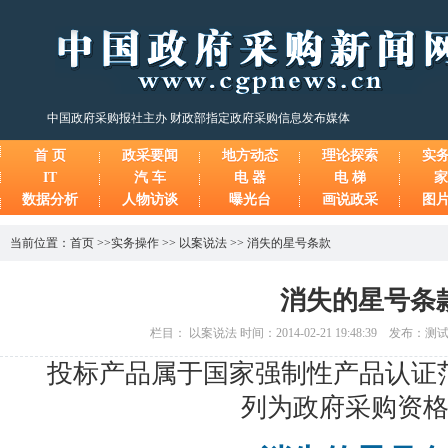
中国政府采购报社主办 财政部指定政府采购信息发布媒体
首 页
政采要闻
地方动态
理论探索
实
IT
汽 车
电 器
电 梯
家
数据分析
人物访谈
曝光台
画说政采
图
当前位置：
首页
>>
实务操作
>>
以案说法
>>
消失的星号条款
消失的星号条
栏目： 以案说法 时间：2014-02-21 19:48:39 发布：
投标产品属于国家强制性产品认证
列为政府采购资