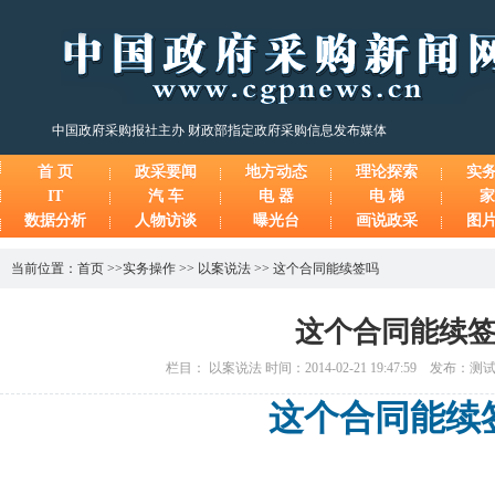
中国政府采购报社主办 财政部指定政府采购信息发布媒体
首 页
政采要闻
地方动态
理论探索
实
IT
汽 车
电 器
电 梯
家
数据分析
人物访谈
曝光台
画说政采
图
当前位置：
首页
>>
实务操作
>>
以案说法
>>
这个合同能续签吗
这个合同能续
栏目： 以案说法 时间：2014-02-21 19:47:59 发布：
这个合同能续