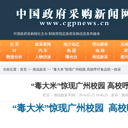
中国政府采购报社主办 财政部指定政府采购信息发布媒体
首 页
政采要闻
地方动态
理论探索
实
IT
汽 车
电 器
电 梯
家
数据分析
人物访谈
曝光台
画说政采
图
当前位置：
首页
>>
画说政采
>>
“毒大米”惊现广州校园 高校呼吁食品统一政采
“毒大米”惊现广州校园 高校
栏目： 画说政采 时间：2014-02-21 19:46:20 发布：
“毒大米”惊现广州校园 高