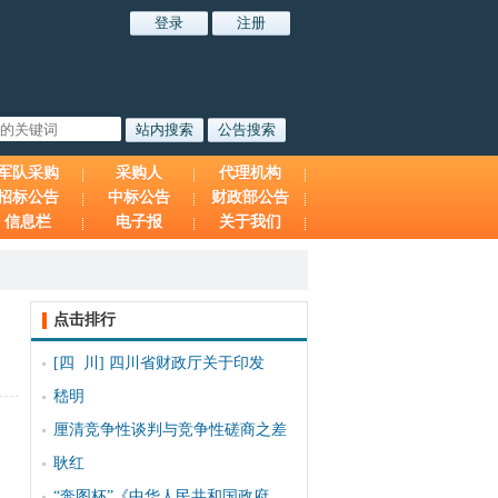
军队采购
采购人
代理机构
招标公告
中标公告
财政部公告
信息栏
电子报
关于我们
点击排行
[四 川]
四川省财政厅关于印发
嵇明
厘清竞争性谈判与竞争性磋商之差
耿红
“奔图杯”《中华人民共和国政府