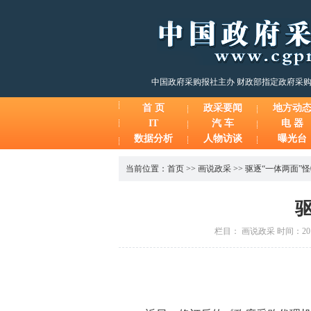
中国政府采购报社主办 财政部指定政府采
首 页
政采要闻
地方动
IT
汽 车
电 器
数据分析
人物访谈
曝光台
当前位置：
首页
>>
画说政采
>>
驱逐“一体两面”
栏目： 画说政采 时间：2014