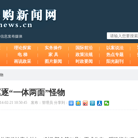
购信息发布媒体
态
理论探索
实务操作
国际前沿
以案说法
电 梯
家 具
政策法规
热点专题
画说政采
图片新闻
时政要闻
阳光副刊
怪物
驱逐“一体两面”怪物
-02-21 10:50:45 发布：管理员 分享到：