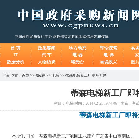
中国政府采购报社主办 财政部指定政府采购信息发布媒体
首 页
政采要闻
地方动态
理论探索
实
IT
汽 车
电 器
电 梯
家
数据分析
人物访谈
曝光台
画说政采
图
当前位置：
首页
>>
供应商
>>
电梯
>>
蒂森电梯新工厂即将开建
蒂森电梯新工厂即
栏目： 电梯 时间：2014-02-21 19:44:06 发布：
蒂森电梯新工厂即将
本报讯 日前，蒂森电梯新工厂项目正式落户广东省中山市南区。