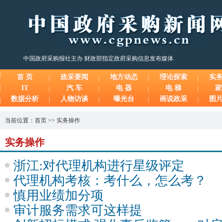
中国政府采购报社主办 财政部指定政府采购信息发布媒体
首 页
政采要闻
地方动态
理论探索
实
IT
汽 车
电 器
电 梯
家
数据分析
人物访谈
曝光台
画说政采
图
当前位置：
首页
>>
实务操作
实务操作
浙江:对代理机构进行星级评定
代理机构考核：考什么，怎么考？
慎用业绩加分项
审计服务需求可这样提