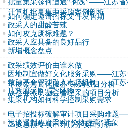
批量集采缘何遭遇“搁浅”——江苏
计算机批量集中采购案例剖析
如何确定邀请招标文件发售期
政采人的甜酸苦辣
如何攻克废标难题？
政采人应具备的良好品行
新增概念盘点
政采绩效评价由谁来做
因地制宜做好文化服务采购——江苏省太
救助基金管理引入市场机制——江苏
年度公共文化服务”采购项目分析
让政府采购“零”风险
故社会救助基金管理采购项目分析
集采机构如何科学控制采购需求
电子招投标破解审计项目采购难题—
浅谈遏制政府采购“价格虚高”现象
工资总额专项审计服务项目分析