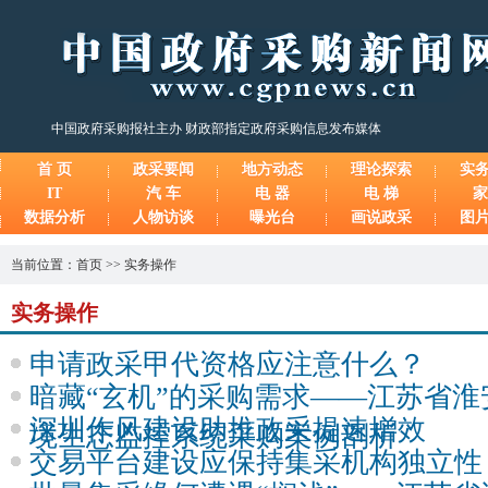
中国政府采购报社主办 财政部指定政府采购信息发布媒体
首 页
政采要闻
地方动态
理论探索
实
IT
汽 车
电 器
电 梯
家
数据分析
人物访谈
曝光台
画说政采
图
当前位置：
首页
>>
实务操作
实务操作
申请政采甲代资格应注意什么？
暗藏“玄机”的采购需求——江苏省
深圳作风建设助推政采提速增效
境生态监控系统采购案例剖析
交易平台建设应保持集采机构独立性