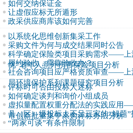
如何交纳保证金
让虚假应标无所遁形
政采供应商库该如何完善
以系统化思维创新集采工作
采购文件为何与成交结果同时公告
科学确定保险类项目采购需求——上
履约验收，需靠验收办？
忧”老年人意外伤害保险项目分析
社会咨询项目应严格资质审查——上
局环境保护系列课题研究项目分析
评标时可否由投标人述标
如何确定谈判和询价小组成员
虚拟量配置权重分配法的实践应用—
县（区）级投标人不足三家的“解题”
市创新批量集中采购评标办法分析
“两家可谈”有条件限制