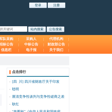
军队采购
采购人
代理机构
招标公告
中标公告
财政部公告
信息栏
电子报
关于我们
点击排行
[四 川]
四川省财政厅关于印发
嵇明
厘清竞争性谈判与竞争性磋商之差
耿红
“奔图杯”《中华人民共和国政府