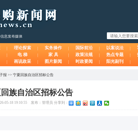
购信息发布媒体
态
理论探索
实务操作
国际前沿
以案说法
电 梯
家 具
政策法规
热点专题
画说政采
图片新闻
时政要闻
阳光副刊
子报
>>
宁夏回族自治区招标公告
夏回族自治区招标公告
-05-18 19:10:55 发布：管理员 分享到：